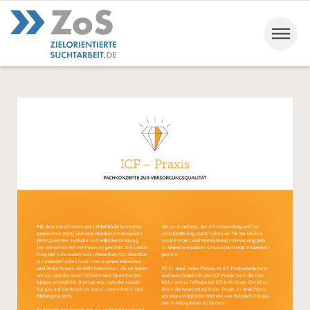
Zielorientierte Sucharbeit
ZoS - Wege zur
Veränderung
Konsumkontroll­programme
Basiswissen
Rückfallarbeit
Betriebliche Suchtarbeit
Wege zum kontrollierten
Konsum