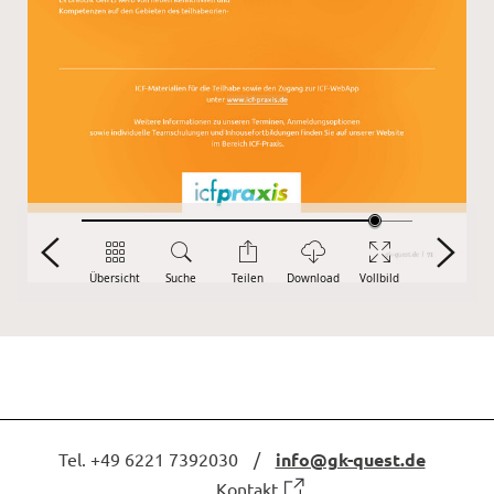
Hilfe vor Ort / Suche nach
Fachkräften
10 Schritte zum KT
(Selbstlernprogramm)
12+ Schritte zum KR
(Selbstlernprogramm)
Unsere Seminarangebote
Seminarprogramm
Publikationen
Manuale/Handbücher
Tel. +49 6221 7392030
/
info@gk-quest.de
Download
Kontakt